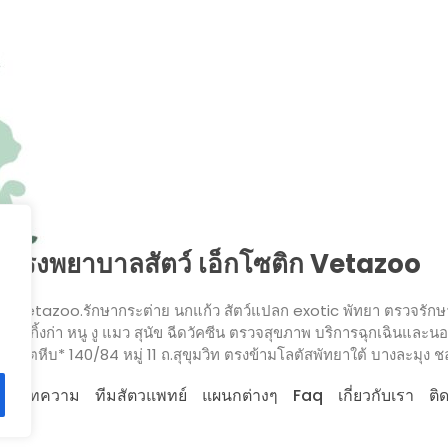
โรงพยาบาลสัตว์ เอ็กโซติก Vetazoo
c Vetazoo.รักษากระต่าย นกแก้ว สัตว์แปลก exotic พัทยา ตรวจรักษาส
า ลิง กิ้งก่า หนู งู แมว สุนัข ฉีดวัคซีน ตรวจสุขภาพ บริการฉุกเฉินและนอ
น สัตหีบ* 140/84 หมู่ 11 ถ.สุขุมวิท ตรงข้ามโลตัสพัทยาใต้ บางละมุง ช
ก
บทความ
ทีมสัตวแพทย์
แผนกต่างๆ
Faq
เกี่ยวกับเรา
ติ