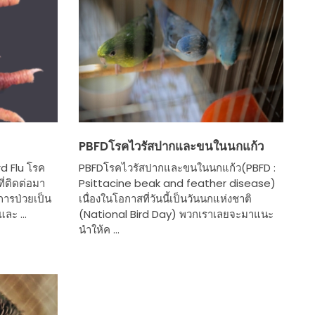
PBFDโรคไวรัสปากและขนในนกแก้ว
rd Flu โรค
PBFDโรคไวรัสปากและขนในนกแก้ว(PBFD :
ี่ติดต่อมา
Psittacine beak and feather disease)
าการป่วยเป็น
เนื่องในโอกาสที่วันนี้เป็นวันนกแห่งชาติ
ละ ...
(National Bird Day) พวกเราเลยจะมาแนะ
นำให้ค ...