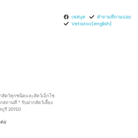
เฟสบุค
คำถามที่ถามบ่อย
Vetazoo(english)
ัตว์ทุกชนิดและสัตว์เอ็กโซ
กสถานที่ * รับฝากสัตว์เลี้ยง
ลบุรี 20150
ดต่อ