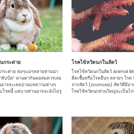
ในกระต่าย
โรคไข้หวัดนกในสัตว์
กระต่าย พ่อๆแม่ๆหลายท่านน่า
โรคไข้หวัดนกในสัตว์ Animal Bi
 “ตับบิด” ผ่านตากันพอสมควรเลย
ติดเชื้อหรือโรคอื่นๆ หลายๆ โรค ท
านอาจจะเคยอ่านบทความต่างๆ
จากสัตว์ (zoonosis) สัตว์ที่มีอ
บโรคนี้ แต่บางท่านอาจจะยังไม่รู
โรคไข้หวัดนกส่วนใหญ่จะเป็นไก่แ