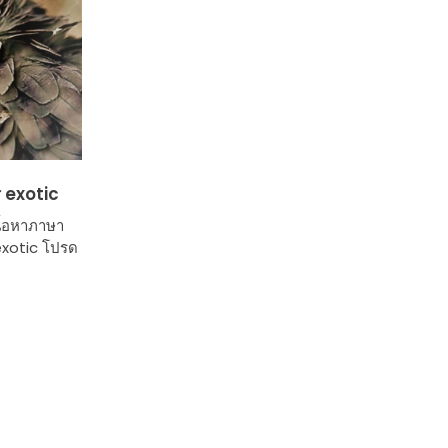
ร exotic
นื้อหาภาษา
 exotic โปรด